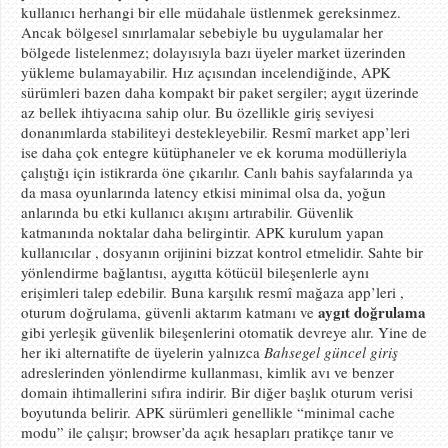
kullanıcı herhangi bir elle müdahale üstlenmek gereksinmez.
Ancak bölgesel sınırlamalar sebebiyle bu uygulamalar her
bölgede listelenmez; dolayısıyla bazı üyeler market üzerinden
yükleme bulamayabilir. Hız açısından incelendiğinde, APK
sürümleri bazen daha kompakt bir paket sergiler; aygıt üzerinde
az bellek ihtiyacına sahip olur. Bu özellikle giriş seviyesi
donanımlarda stabiliteyi destekleyebilir. Resmî market app’leri
ise daha çok entegre kütüphaneler ve ek koruma modülleriyla
çalıştığı için istikrarda öne çıkarılır. Canlı bahis sayfalarında ya
da masa oyunlarında latency etkisi minimal olsa da, yoğun
anlarında bu etki kullanıcı akışını artırabilir. Güvenlik
katmanında noktalar daha belirgintir. APK kurulum yapan
kullanıcılar , dosyanın orijinini bizzat kontrol etmelidir. Sahte bir
yönlendirme bağlantısı, aygıtta kötücül bileşenlerle aynı
erişimleri talep edebilir. Buna karşılık resmî mağaza app’leri ,
aygıt doğrulama
oturum doğrulama, güvenli aktarım katmanı ve
gibi yerleşik güvenlik bileşenlerini otomatik devreye alır. Yine de
her iki alternatifte de üyelerin yalnızca
Bahsegel güncel giriş
adreslerinden yönlendirme kullanması, kimlik avı ve benzer
domain ihtimallerini sıfıra indirir. Bir diğer başlık oturum verisi
boyutunda belirir. APK sürümleri genellikle “minimal cache
modu” ile çalışır; browser’da açık hesapları pratikçe tanır ve