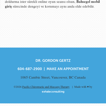
Bahsegel mobil
doldurma ister sürekli online oyun seansı olsun,
giriş
sürecinde dengeyi ve korumayı aynı anda elde edebilir.
DR. GORDON GERTZ
604-687-2900 |
MAKE AN APPOINTMENT
1065 Cambie Street, Vancouver, BC Canada
©2026
Pacific Chiropractic and Massage Therapy
| Made with ♥ by
exhaleconsulting