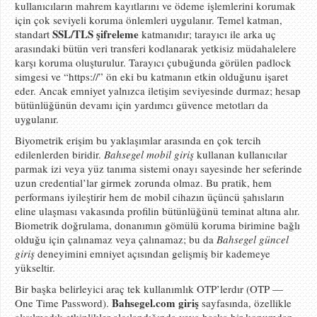
kullanıcıların mahrem kayıtlarını ve ödeme işlemlerini korumak
için çok seviyeli koruma önlemleri uygulanır. Temel katman,
SSL/TLS şifreleme
standart
katmanıdır; tarayıcı ile arka uç
arasındaki bütün veri transferi kodlanarak yetkisiz müdahalelere
karşı koruma oluşturulur. Tarayıcı çubuğunda görülen padlock
simgesi ve “https://” ön eki bu katmanın etkin olduğunu işaret
eder. Ancak emniyet yalnızca iletişim seviyesinde durmaz; hesap
bütünlüğünün devamı için yardımcı güvence metotları da
uygulanır.
Biyometrik erişim bu yaklaşımlar arasında en çok tercih
edilenlerden biridir.
Bahsegel mobil giriş
kullanan kullanıcılar
parmak izi veya yüz tanıma sistemi onayı sayesinde her seferinde
uzun credential’lar girmek zorunda olmaz. Bu pratik, hem
performans iyileştirir hem de mobil cihazın üçüncü şahısların
eline ulaşması vakasında profilin bütünlüğünü teminat altına alır.
Biometrik doğrulama, donanımın gömülü koruma birimine bağlı
olduğu için çalınamaz veya çalınamaz; bu da
Bahsegel güncel
giriş
deneyimini emniyet açısından gelişmiş bir kademeye
yükseltir.
Bir başka belirleyici araç tek kullanımlık OTP’lerdır (OTP —
Bahsegel.com giriş
One Time Password).
sayfasında, özellikle