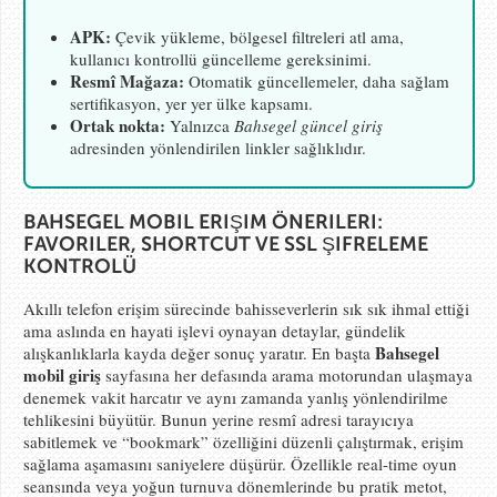
APK:
Çevik yükleme, bölgesel filtreleri atl ama,
kullanıcı kontrollü güncelleme gereksinimi.
Resmî Mağaza:
Otomatik güncellemeler, daha sağlam
sertifikasyon, yer yer ülke kapsamı.
Ortak nokta:
Yalnızca
Bahsegel güncel giriş
adresinden yönlendirilen linkler sağlıklıdır.
BAHSEGEL MOBIL ERIŞIM ÖNERILERI:
FAVORILER, SHORTCUT VE SSL ŞIFRELEME
KONTROLÜ
Akıllı telefon erişim sürecinde bahisseverlerin sık sık ihmal ettiği
ama aslında en hayati işlevi oynayan detaylar, gündelik
Bahsegel
alışkanlıklarla kayda değer sonuç yaratır. En başta
mobil giriş
sayfasına her defasında arama motorundan ulaşmaya
denemek vakit harcatır ve aynı zamanda yanlış yönlendirilme
tehlikesini büyütür. Bunun yerine resmî adresi tarayıcıya
sabitlemek ve “bookmark” özelliğini düzenli çalıştırmak, erişim
sağlama aşamasını saniyelere düşürür. Özellikle real-time oyun
seansında veya yoğun turnuva dönemlerinde bu pratik metot,