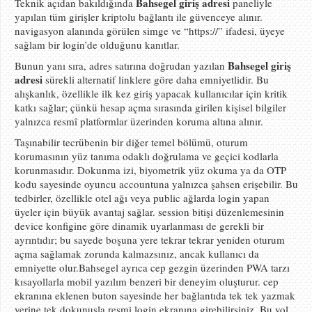
Bahsegel giriş adresi
Teknik açıdan bakıldığında
paneliyle
yapılan tüm girişler kriptolu bağlantı ile güvenceye alınır.
navigasyon alanında görülen simge ve “https://” ifadesi, üyeye
sağlam bir login’de olduğunu kanıtlar.
Bahsegel giriş
Bunun yanı sıra, adres satırına doğrudan yazılan
adresi
sürekli alternatif linklere göre daha emniyetlidir. Bu
alışkanlık, özellikle ilk kez giriş yapacak kullanıcılar için kritik
katkı sağlar; çünkü hesap açma sırasında girilen kişisel bilgiler
yalnızca resmî platformlar üzerinden koruma altına alınır.
Taşınabilir tecrübenin bir diğer temel bölümü, oturum
korumasının yüz tanıma odaklı doğrulama ve geçici kodlarla
korunmasıdır. Dokunma izi, biyometrik yüz okuma ya da OTP
kodu sayesinde oyuncu accountuna yalnızca şahsen erişebilir. Bu
tedbirler, özellikle otel ağı veya public ağlarda login yapan
üyeler için büyük avantaj sağlar. session bitişi düzenlemesinin
device konfigine göre dinamik uyarlanması de gerekli bir
ayrıntıdır; bu sayede boşuna yere tekrar tekrar yeniden oturum
açma sağlamak zorunda kalmazsınız, ancak kullanıcı da
emniyette olur.Bahsegel ayrıca cep gezgin üzerinden PWA tarzı
kısayollarla mobil yazılım benzeri bir deneyim oluşturur. cep
ekranına eklenen buton sayesinde her bağlantıda tek tek yazmak
yerine tek dokunuşla resmi login ekranına girebilirsiniz. Bu yol,