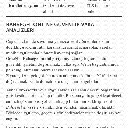
Konfigürasyonu
izinlerini devreye
TLS hatalarını
almak
önler
BAHSEGEL ONLINE GÜVENLIK VAKA
ANALIZLERI
Cep cihazlarında savunma yalnızca teorik önlemlerle sınırlı
değildir; üyelerin rutin karşılaştığı somut senaryolar, yapılan
minik uygulamalarla önemli avantaj sağlar.
Bahsegel mobil giriş
Örneğin,
arayüzüne giriş sırasında
güvenlik işaretini doğrulamak, halka açık Wi-Fi bağlantılarında
phishing ihtimalini önemli şekilde azaltır.
Ziyaretçilerin pek çok bu nokta atlar; ancak “https://” ifadesini
doğrulamak, sahte domainlere ulaşmanın engel olur.
Ayrıca browserda veya uygulamada saklanan önceki bağlantılar
giriş kesilmelerine sebep olabilir. Bu senaryoda gerçekleştirilecek
en hızlı çözüm, kısayol tabanlı app butonunu kaldırıp resmi
Bahsegel güncel giriş
linkinden yeniden hazırlamak olacaktır.
Böylece uygulama, geçersiz yönlendirmeler yerine doğru sayfayı
çağırır.
Password koruması açısından ise parolanın çeşitli ortamlarda