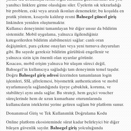
yanıltıcı linklere girme olasılığını siler. Üyelerin sık tekrarladığı
bir problem, eski veya arızalı ikonları denemektir; bu koşulda en
Bahsegel güncel giriş
pratik yöntem, kısayolu kaldırıp resmi
linkinden yeniden oluşturmaktır.
Kullanıcı deneyimini tamamlayan bir diğer unsur da bildirim
sistemidir. Mobil uygulama, yalnızca ilgilendiğiniz
kategorilerden bildirim alabilmenizi sağlar: canlı oran
değişimleri, para çekme onayları veya yeni turnuva duyuruları
gibi. Bu sayede gereksiz bildirim gürültüsü engellenir ve
yalnızca sizin için önemli olan uyarılar görünür.
Kısacası, mobil erişim yalnızca bir ulaşım süreci değil,
Bahsegel’in kullanıcıya sağladığı tam deneyimin temel taşıdır.
Bahsegel giriş adresi
Doğru
üzerinden tamamlanan login
işlemleri, SSL şifrelemesi, biyometrik authentication ve mobil
uyarlamasıyla sağlandığında üyeye çabukluk, koruma, ve
stabiliteyi aynı anda sağlar. Bu strateji, hem geçici voucher
süreçlerinde hem de uzun kumarhane oturumlarında
kullanıcıların isteklerini yerine getiren sağlam bir platform sunur.
Donanımsal Giriş ve Tek Kullanımlık Doğrulama Kodu
Online platform ekosisteminde sürat kadar belirleyici bir diğer
Bahsegel giriş
bileşen güvenlik sayılır.
yolculuğunda