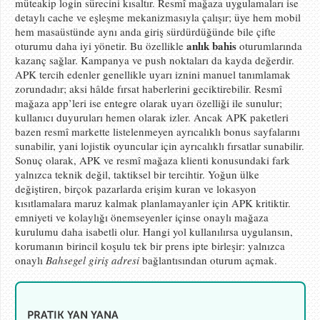
müteakip login sürecini kısaltır. Resmî mağaza uygulamaları ise
detaylı cache ve eşleşme mekanizmasıyla çalışır; üye hem mobil
hem masaüstünde aynı anda giriş sürdürdüğünde bile çifte
anlık bahis
oturumu daha iyi yönetir. Bu özellikle
oturumlarında
kazanç sağlar. Kampanya ve push noktaları da kayda değerdir.
APK tercih edenler genellikle uyarı iznini manuel tanımlamak
zorundadır; aksi hâlde fırsat haberlerini geciktirebilir. Resmî
mağaza app’leri ise entegre olarak uyarı özelliği ile sunulur;
kullanıcı duyuruları hemen olarak izler. Ancak APK paketleri
bazen resmî markette listelenmeyen ayrıcalıklı bonus sayfalarını
sunabilir, yani lojistik oyuncular için ayrıcalıklı fırsatlar sunabilir.
Sonuç olarak, APK ve resmî mağaza klienti konusundaki fark
yalnızca teknik değil, taktiksel bir tercihtir. Yoğun ülke
değiştiren, birçok pazarlarda erişim kuran ve lokasyon
kısıtlamalara maruz kalmak planlamayanler için APK kritiktir.
emniyeti ve kolaylığı önemseyenler içinse onaylı mağaza
kurulumu daha isabetli olur. Hangi yol kullanılırsa uygulansın,
korumanın birincil koşulu tek bir prens ipte birleşir: yalnızca
onaylı
Bahsegel giriş adresi
bağlantısından oturum açmak.
PRATIK YAN YANA