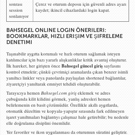
sonrası
Çerez ve oturum deposu için güvenli adres ayarı
session
kaydet; ikincil cihazlardaki login kapat.
sonlanıyor
BAHSEGEL ONLINE LOGIN ÖNERILERI:
BOOKMARKLAR, HIZLI ERIŞIM VE ŞIFRELEME
DENETIMI
Taşınabilir aygıtta korumalı ve hızlı oturum sağlamak isteyen
katılımcılar için bazı yararlı alışkanlıklar kritik avantaj oluşturur.
Bahsegel güncel giriş
İlk hareket, her girişten önce
sayfasını
kontrol etmektir; çünkü çevrimiçi aramalarda çıkan benzer isimli
yanıltıcı linkler veya panolarda paylaşılan shortened bağlantılar,
ziyaretçiyi yanıltarak emniyet tehdidi oluşturabilir.
Tarayıcıya hemen
Bahsegel.com giriş
eklemek ve adres
çubuğunda kilit kilidini görmek, yanlış adresleri hemen
belirlemenin en basit çözümüdür. Özellikle akıllı aygıtlarda,
otomatik düzeltim ve kopyala-yapıştır sırasında fark edilmeyen
işaret yanıltmaları bağlantıyı çalışmaz hale getirebilir; bu nedenle
elle doğrulama disiplini önemlidir.
Yer favoriler ve ikon uygulanması da oturumun süratini geliştirir.