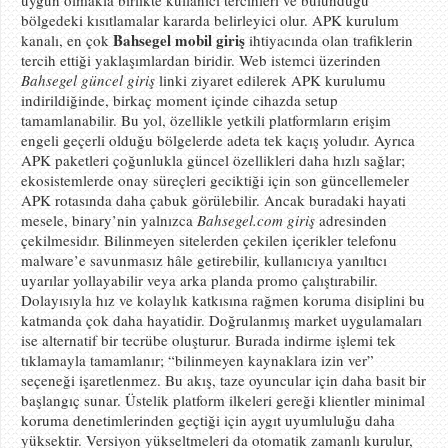
uygun olmakla birlikte kullanıcı tercihleri ve bulunduğu
bölgedeki kısıtlamalar kararda belirleyici olur. APK kurulum
Bahsegel mobil giriş
kanalı, en çok
ihtiyacında olan trafiklerin
tercih ettiği yaklaşımlardan biridir. Web istemci üzerinden
Bahsegel güncel giriş
linki ziyaret edilerek APK kurulumu
indirildiğinde, birkaç moment içinde cihazda setup
tamamlanabilir. Bu yol, özellikle yetkili platformların erişim
engeli geçerli olduğu bölgelerde adeta tek kaçış yoludır. Ayrıca
APK paketleri çoğunlukla güncel özellikleri daha hızlı sağlar;
ekosistemlerde onay süreçleri geciktiği için son güncellemeler
APK rotasında daha çabuk görülebilir. Ancak buradaki hayati
mesele, binary’nin yalnızca
Bahsegel.com giriş
adresinden
çekilmesidır. Bilinmeyen sitelerden çekilen içerikler telefonu
malware’e savunmasız hâle getirebilir, kullanıcıya yanıltıcı
uyarılar yollayabilir veya arka planda promo çalıştırabilir.
Dolayısıyla hız ve kolaylık katkısına rağmen koruma disiplini bu
katmanda çok daha hayatidir. Doğrulanmış market uygulamaları
ise alternatif bir tecrübe oluşturur. Burada indirme işlemi tek
tıklamayla tamamlanır; “bilinmeyen kaynaklara izin ver”
seçeneği işaretlenmez. Bu akış, taze oyuncular için daha basit bir
başlangıç sunar. Üstelik platform ilkeleri gereği klientler minimal
koruma denetimlerinden geçtiği için aygıt uyumluluğu daha
yüksektir. Versiyon yükseltmeleri da otomatik zamanlı kurulur,