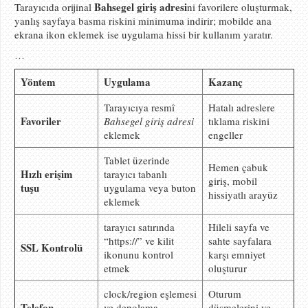
Bahsegel giriş adresi
Tarayıcıda orijinal
ni favorilere oluşturmak,
yanlış sayfaya basma riskini minimuma indirir; mobilde ana
ekrana ikon eklemek ise uygulama hissi bir kullanım yaratır.
…
Yöntem
Uygulama
Kazanç
Tarayıcıya resmî
Hatalı adreslere
Favoriler
Bahsegel giriş adresi
tıklama riskini
eklemek
engeller
Tablet üzerinde
Hemen çabuk
Hızlı erişim
tarayıcı tabanlı
giriş, mobil
tuşu
uygulama veya buton
hissiyatlı arayüz
eklemek
tarayıcı satırında
Hileli sayfa ve
“https://” ve kilit
sahte sayfalara
SSL Kontrolü
ikonunu kontrol
karşı emniyet
etmek
oluşturur
clock/region eşlemesi
Oturum
Telefon
ve depolama
düşmelerini ve