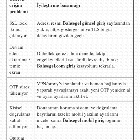
erişim
İyileştirme basamağı
problemi
Bahsegel güncel giriş
SSL lock
Adresi resmi
sayfasından
ikonu
yükle; https göstergesini ve TLS bilgisi
çıkmıyor
detaylarını gözden geçir.
Devam
eden
Önbellek-çerez silme denetle; takip
aktarılma /
engelleyicileri kısa süreli devre dışı bırak;
Bahsegel.com giriş
temiz
kısayolunu tekrarla.
ekran
VPN/proxy’yi sonlandır ve hemen bağlantıyla
OTP süresi
yaparak yavaşlamayı azalt; yeni OTP yeniden al
tükeniyor
ve uyarı ayarlarını aktif et.
Kişisel
Donanımın koruma sistemi ve doğrulama
doğrulama
kayıtlarını tazele; mobil yazılım ayarlarını
Bahsegel mobil giriş
kabul
incele, sonra
loginini
edilmiyor
baştan aç.
Oturum