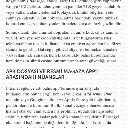
doğrulanmış
Bahsegel güncel giriş
URL’lerinden giriş yapmaktır.
Kopya URL’lerle sunulan yanıltıcı paneller TLS geçersiz olabilir
veya kullanıcıdan credential toplayarak kimlik bilgilerini ele
çalmaya çalışabilir. Bu noktada, adres barındaki yazıyı titizlikle
kontrol etmek, yanıltıcı yönlendirmelere karşı en hızlı çözümdür.
Sonuç olarak, donanımsal doğrulama , anlık kod, cihaz tanıma
ve SSL seviyesi senkron çalıştığında, ister bilgisayarda ister
telefon/tablette olsun, kullanıcı akışı emniyet açısından üst düzey
Bahsegel güncel
standarta getirilir.
altyapısı bu mekanizmaları
varsayılan hâle sunarak hem kısa soluklu bahis kuponlarında
hem de uzun süreli casino oturumlarında aynı güvenliği sunar.
APK DOSYASI VE RESMÎ MAĞAZA APP’I
ARASINDAKI NÜANSLAR
İnternet eğlence artı bahis app’lerine erişim akışında
kullanıcıların önüne çoğu kez iki yol çıkar:
APK temin etme
metodu veya Google marketi ve Apple Store gibi doğrulanmış
platformlardan kurulum. Bu iki kanal yüzeyde benzer amaca
hizmet etse de, emniyetten hız profiline, update stratejisinden
stabilite istikrarına kadar pek çok katmanda çeşitlenir. Bahsegel
ekosistemi bağlamında değerlendirildiğinde, her iki rota da